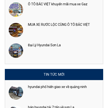
Ô TÔ BẮC VIỆT khuyến mãi mua xe Gaz
MUA XE RƯỚC LỘC CÙNG Ô TÔ BẮC VIỆT
Đại Lý Hyundai Sơn La
TIN TỨC MỚI
hyundai phố hiến giao xe về quảng ninh
bán hyundai tải 7 tấn về sơn La