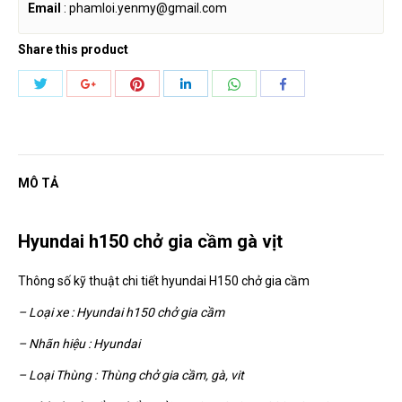
Email
: phamloi.yenmy@gmail.com
Share this product
Share
Share
Share
Share
Share
Share
with
with
with
with
with
with
Twitter
Pinterest
WhatsApp
Google+
LinkedIn
Facebook
MÔ TẢ
Hyundai h150 chở gia cầm
gà vịt
Thông số kỹ thuật chi tiết hyundai H150 chở gia cầm
– Loại xe : Hyundai h150 chở gia cầm
– Nhãn hiệu : Hyundai
– Loại Thùng : Thùng chở gia cầm, gà, vit