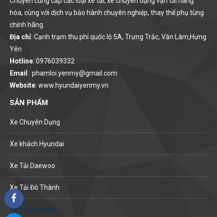
Chuyên cung cấp các loại xe tải, xe chuyên dụng vận tải hàng
hóa, cùng với dịch vụ bảo hành chuyên nghiệp, thay thế phụ tùng
chính hãng.
Địa chỉ
: Cạnh trạm thu phí quốc lộ 5A, Trưng Trắc, Văn Lâm,Hưng
Yên
Hotline
: 0976039332
Email
: phamloi.yenmy@gmail.com
Website
: www.hyundaiyenmy.vn
SẢN PHẨM
Xe Chuyên Dụng
Xe khách Hyundai
Xe Tải Daewoo
Xe Tải Đô Thành
Xe Tải Hyundai