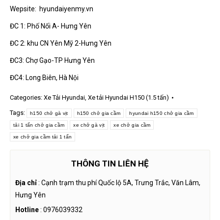
Wepsite: hyundaiyenmy.vn
ĐC 1: Phố Nối A- Hưng Yên
ĐC 2: khu CN Yên Mỹ 2-Hưng Yên
ĐC3: Chợ Gạo-TP Hưng Yên
ĐC4: Long Biên, Hà Nội
Categories:
Xe Tải Hyundai
,
Xe tải Hyundai H150 (1.5 tấn)
Tags:
h150 chở gà vịt
h150 chở gia cầm
hyundai h150 chở gia cầm
tải 1 tấn chở gia cầm
xe chở gà vịt
xe chở gia cầm
xe chở gia cầm tải 1 tấn
THÔNG TIN LIÊN HỆ
Địa chỉ
: Cạnh trạm thu phí Quốc lộ 5A, Trưng Trắc, Văn Lâm,
Hưng Yên
Hotline
: 0976039332