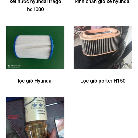
két nước hyundai trago
kính chắn gió xe hyundai
hd1000
lọc gió Hyundai
Lọc gió porter H150